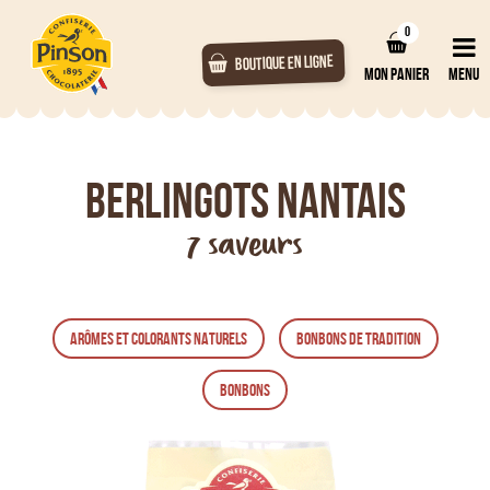
0
BOUTIQUE EN LIGNE
MON PANIER
MENU
Berlingots Nantais
7 saveurs
ARÔMES ET COLORANTS NATURELS
BONBONS DE TRADITION
BONBONS