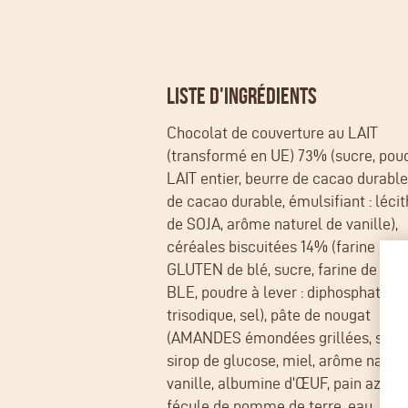
LISTE D'INGRÉDIENTS
Chocolat de couverture au LAIT
(transformé en UE) 73% (sucre, pou
LAIT entier, beurre de cacao durable
de cacao durable, émulsifiant : lécit
de SOJA, arôme naturel de vanille),
céréales biscuitées 14% (farine de 
GLUTEN de blé, sucre, farine de mal
BLE, poudre à lever : diphosphate
trisodique, sel), pâte de nougat
(AMANDES émondées grillées, sucre
sirop de glucose, miel, arôme nature
vanille, albumine d'ŒUF, pain azym
fécule de pomme de terre, eau, huil