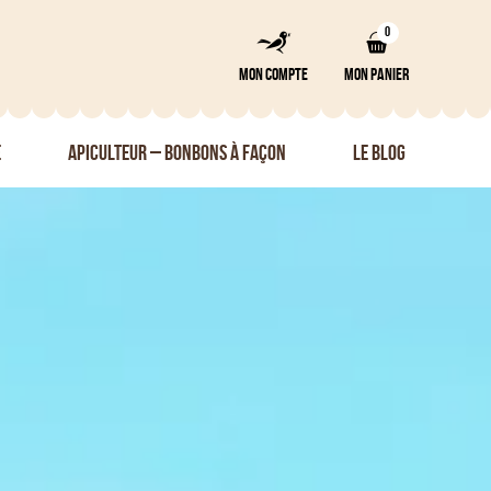
0
MON COMPTE
MON PANIER
É
APICULTEUR – BONBONS À FAÇON
LE BLOG