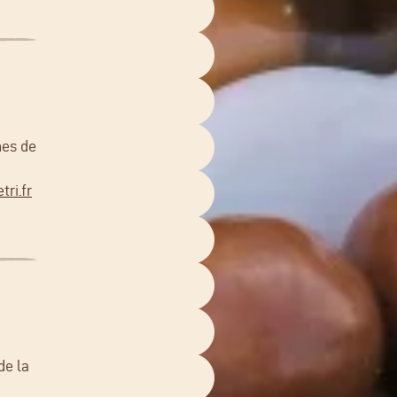
nes de
ri.fr
de la