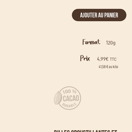
AJOUTER AU PANIER
Format
120g
Prix
4,99
€
TTC
41,58 € au kilo