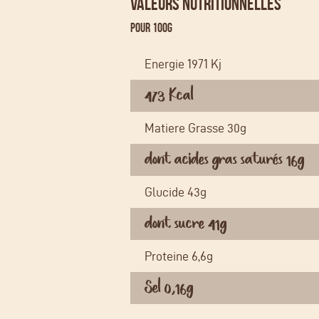
VALEURS NUTRITIONNELLES
Pour 100g
Energie 1971 Kj
473 Kcal
Matiere Grasse 30g
dont acides gras saturés 16g
Glucide 43g
dont sucre 41g
Proteine 6,6g
Sel 0,16g