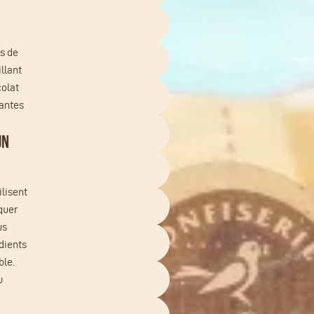
s de
illant
olat
uantes
UN
lisent
iquer
us
dients
ble.
u