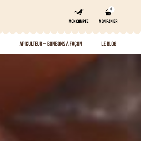
0
MON COMPTE
MON PANIER
É
APICULTEUR – BONBONS À FAÇON
LE BLOG