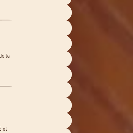
de la
 et