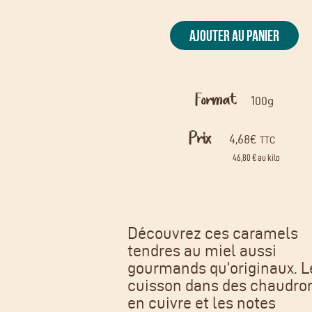
AJOUTER AU PANIER
Format
100g
Prix
4,68
€
TTC
46,80 € au kilo
Découvrez ces caramels
tendres au miel aussi
gourmands qu’originaux. L
cuisson dans des chaudro
en cuivre et les notes