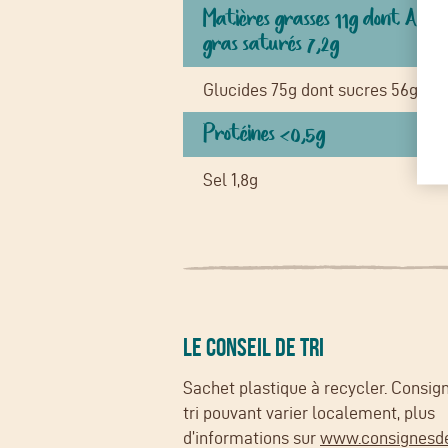
Matières grasses 11g dont Acide
gras saturés 7,2g
Glucides 75g dont sucres 56g
Protéines <0,5g
Sel 1,8g
LE CONSEIL DE TRI
Sachet plastique à recycler. Consig
tri pouvant varier localement, plus
d’informations sur
www.consignesdet