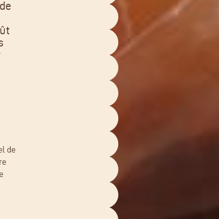
 de
ût
s
r
el de
re
e