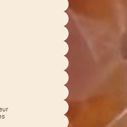
eur
ns