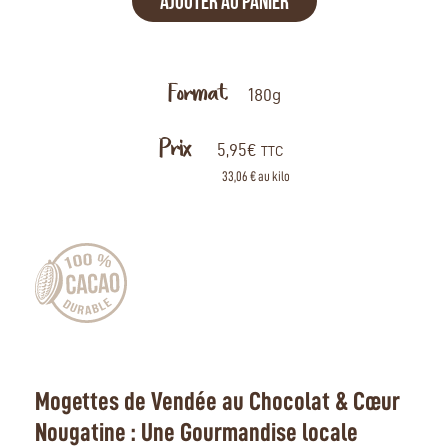
AJOUTER AU PANIER
Format
180g
Prix
5,95
€
TTC
33,06 € au kilo
Mogettes de Vendée au Chocolat & Cœur
Nougatine : Une Gourmandise locale