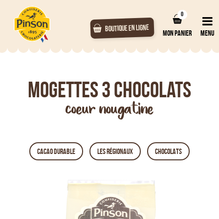
0
BOUTIQUE EN LIGNE
MON PANIER
MENU
Mogettes 3 chocolats
coeur nougatine
CACAO DURABLE
LES RÉGIONAUX
CHOCOLATS