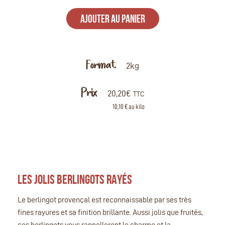
AJOUTER AU PANIER
Format
2kg
Prix
20,20
€
TTC
10,10 € au kilo
LES JOLIS BERLINGOTS RAYÉS
Le berlingot provençal est reconnaissable par ses très
fines rayures et sa finition brillante. Aussi jolis que fruités,
ces berlingots vous rappelleront le charme et la