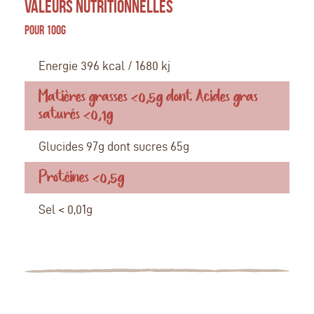
VALEURS NUTRITIONNELLES
Pour 100g
Energie 396 kcal / 1680 kj
Matières grasses <0,5g dont Acides gras
saturés <0,1g
Glucides 97g dont sucres 65g
Protéines <0,5g
Sel < 0,01g