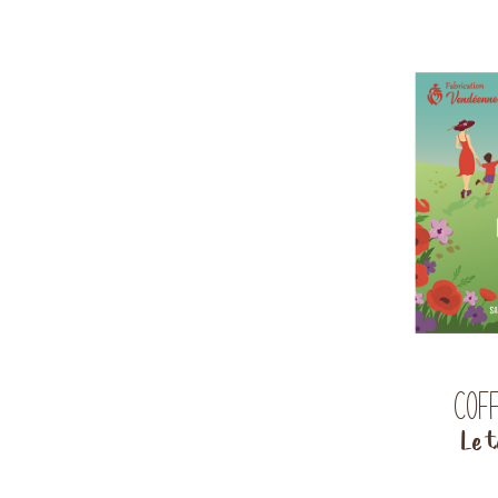
Cof
Le t