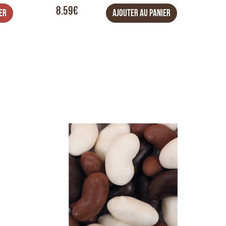
8.59€
ER
AJOUTER AU PANIER