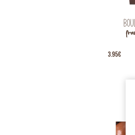
Bou
fra
3.95€