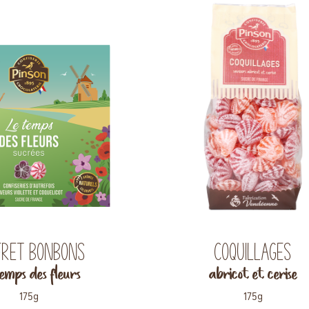
fret bonbons
Coquillages
emps des fleurs
abricot et cerise
175g
175g