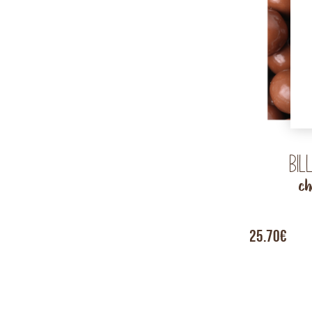
Bil
ch
25.70€