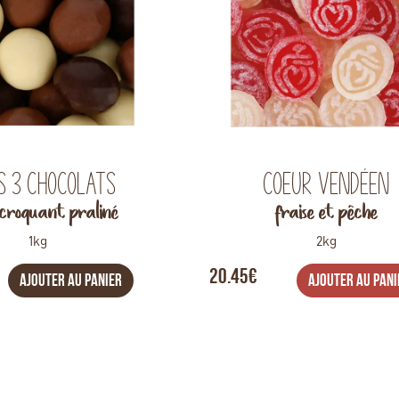
s 3 chocolats
Coeur vendéen
 croquant praliné
fraise et pêche
1kg
2kg
20.45€
AJOUTER AU PANIER
AJOUTER AU PANI