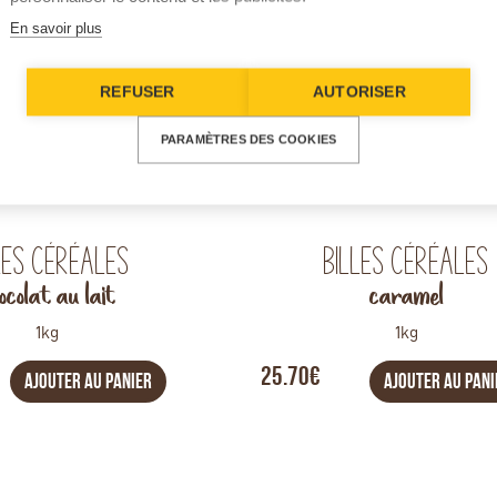
En savoir plus
REFUSER
AUTORISER
PARAMÈTRES DES COOKIES
les céréales
Billes céréales
ocolat au lait
caramel
1kg
1kg
25.70€
AJOUTER AU PANIER
AJOUTER AU PANI