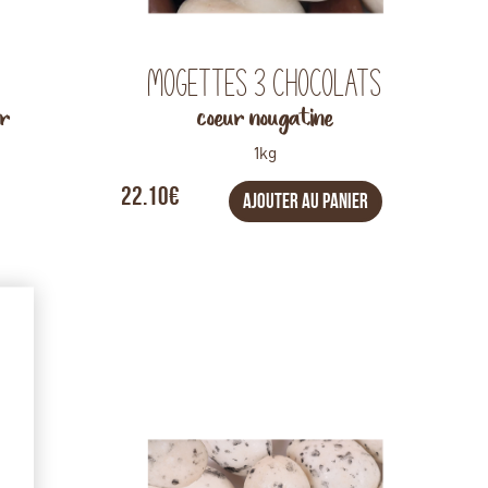
Mogettes 3 chocolats
ir
coeur nougatine
1kg
22.10€
AJOUTER AU PANIER